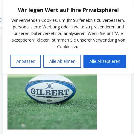
Zum
Wir legen Wert auf Ihre Privatsphäre!
Inhalt
springen
Wir verwenden Cookies, um Ihr Surferlebnis zu verbessern,
personalisierte Werbung oder Inhalte zu präsentieren und
unseren Datenverkehr zu analysieren. Wenn Sie auf "Alle
by
SSV Erfurt Nord
on
Mai 19, 2022
akzeptieren" klicken, stimmen Sie unserer Verwendung von
Cookies zu.
Anpassen
Alle Ablehnen
Alle Akzeptieren