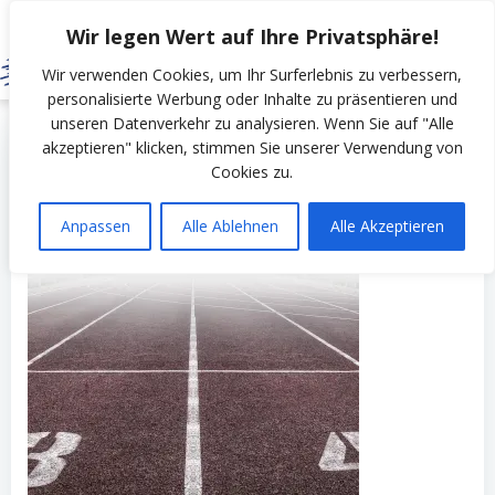
Zum
Wir legen Wert auf Ihre Privatsphäre!
Inhalt
springen
Wir verwenden Cookies, um Ihr Surferlebnis zu verbessern,
personalisierte Werbung oder Inhalte zu präsentieren und
unseren Datenverkehr zu analysieren. Wenn Sie auf "Alle
by
SSV Erfurt Nord
on
Mai 19, 2022
akzeptieren" klicken, stimmen Sie unserer Verwendung von
Cookies zu.
Anpassen
Alle Ablehnen
Alle Akzeptieren