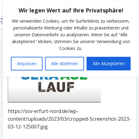
Zum
Wir legen Wert auf Ihre Privatsphäre!
Inhalt
springen
Wir verwenden Cookies, um Ihr Surferlebnis zu verbessern,
personalisierte Werbung oder Inhalte zu präsentieren und
unseren Datenverkehr zu analysieren. Wenn Sie auf "Alle
by
SSV Erfurt Nord
on
März 12, 2023
akzeptieren" klicken, stimmen Sie unserer Verwendung von
Cookies zu.
Anpassen
Alle Ablehnen
Alle Akzeptieren
https://ssv-erfurt-nord.de/wp-
content/uploads/2023/03/cropped-Screenshot-2023-
03-12-125007.jpg