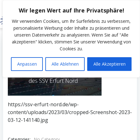
Zum
Wir legen Wert auf Ihre Privatsphäre!
Inhalt
springen
Wir verwenden Cookies, um Ihr Surferlebnis zu verbessern,
personalisierte Werbung oder Inhalte zu präsentieren und
unseren Datenverkehr zu analysieren. Wenn Sie auf "Alle
by
SSV Erfurt Nord
on
März 12, 2023
akzeptieren" klicken, stimmen Sie unserer Verwendung von
Cookies zu.
Anpassen
Alle Ablehnen
Alle Akzeptieren
https://ssv-erfurt-nord.de/wp-
content/uploads/2023/03/cropped-Screenshot-2023-
03-12-141140.jpg
Categories:
No Category