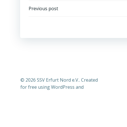
Post
Previous post
navigation
© 2026 SSV Erfurt Nord e.V.. Created
for free using WordPress and
Colibri