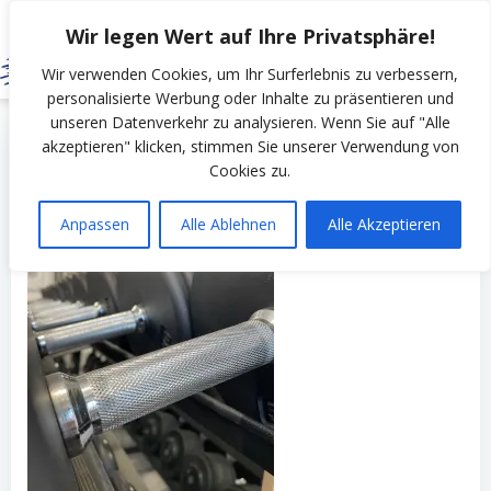
Zum
Wir legen Wert auf Ihre Privatsphäre!
Inhalt
springen
Wir verwenden Cookies, um Ihr Surferlebnis zu verbessern,
personalisierte Werbung oder Inhalte zu präsentieren und
unseren Datenverkehr zu analysieren. Wenn Sie auf "Alle
by
SSV Erfurt Nord
on
Dezember 6, 2022
akzeptieren" klicken, stimmen Sie unserer Verwendung von
Cookies zu.
Anpassen
Alle Ablehnen
Alle Akzeptieren