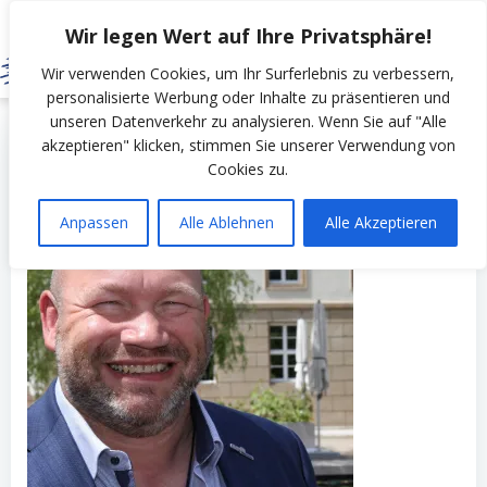
Zum
Wir legen Wert auf Ihre Privatsphäre!
Inhalt
springen
Wir verwenden Cookies, um Ihr Surferlebnis zu verbessern,
personalisierte Werbung oder Inhalte zu präsentieren und
unseren Datenverkehr zu analysieren. Wenn Sie auf "Alle
by
SSV Erfurt Nord
on
August 21, 2022
akzeptieren" klicken, stimmen Sie unserer Verwendung von
Cookies zu.
Anpassen
Alle Ablehnen
Alle Akzeptieren