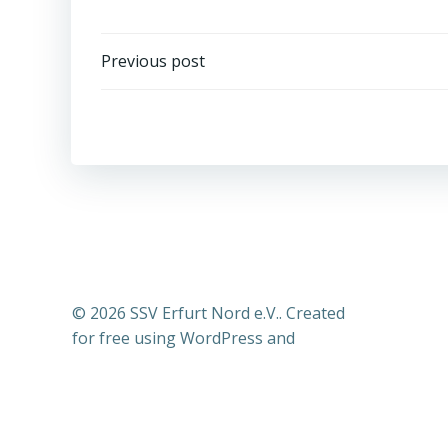
Post
Previous post
navigation
© 2026 SSV Erfurt Nord e.V.. Created
for free using WordPress and
Colibri