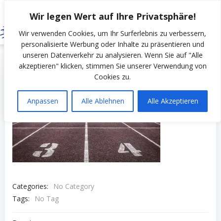
Zum
Wir legen Wert auf Ihre Privatsphäre!
Inhalt
springen
Wir verwenden Cookies, um Ihr Surferlebnis zu verbessern,
personalisierte Werbung oder Inhalte zu präsentieren und
unseren Datenverkehr zu analysieren. Wenn Sie auf "Alle
by
SSV Erfurt Nord
on
Mai 19, 2022
akzeptieren" klicken, stimmen Sie unserer Verwendung von
Cookies zu.
Anpassen
Alle Ablehnen
Alle Akzeptieren
Categories:
No Category
Tags:
No Tag