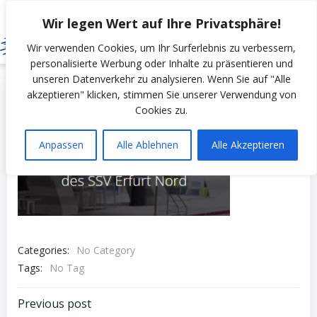
Zum
Wir legen Wert auf Ihre Privatsphäre!
Inhalt
springen
Wir verwenden Cookies, um Ihr Surferlebnis zu verbessern,
personalisierte Werbung oder Inhalte zu präsentieren und
unseren Datenverkehr zu analysieren. Wenn Sie auf "Alle
by
SSV Erfurt Nord
on
März 12, 2023
akzeptieren" klicken, stimmen Sie unserer Verwendung von
Cookies zu.
Anpassen
Alle Ablehnen
Alle Akzeptieren
Categories:
No Category
Tags:
No Tag
Post
Previous post